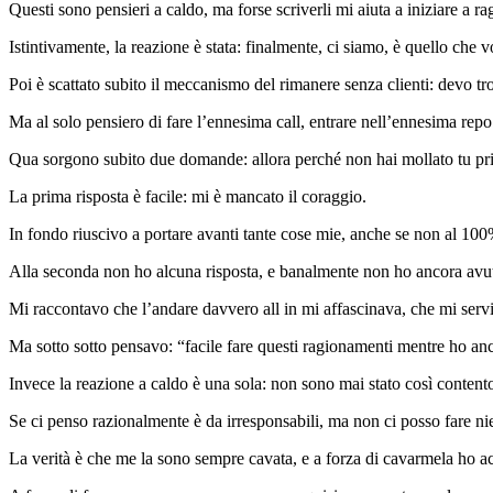
Questi sono pensieri a caldo, ma forse scriverli mi aiuta a iniziare a ra
Istintivamente, la reazione è stata: finalmente, ci siamo, è quello che v
Poi è scattato subito il meccanismo del rimanere senza clienti: devo tr
Ma al solo pensiero di fare l’ennesima call, entrare nell’ennesima repo
Qua sorgono subito due domande: allora perché non hai mollato tu prima
La prima risposta è facile: mi è mancato il coraggio.
In fondo riuscivo a portare avanti tante cose mie, anche se non al 100%
Alla seconda non ho alcuna risposta, e banalmente non ho ancora avuto 
Mi raccontavo che l’andare davvero all in mi affascinava, che mi serviss
Ma sotto sotto pensavo: “facile fare questi ragionamenti mentre ho anco
Invece la reazione a caldo è una sola: non sono mai stato così contento
Se ci penso razionalmente è da irresponsabili, ma non ci posso fare nie
La verità è che me la sono sempre cavata, e a forza di cavarmela ho ac