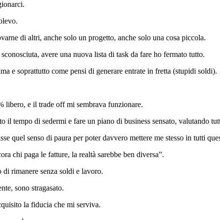
gionarci.
olevo.
ovarne di altri, anche solo un progetto, anche solo una cosa piccola.
 sconosciuta, avere una nuova lista di task da fare ho fermato tutto.
 e soprattutto come pensi di generare entrate in fretta (stupidi soldi).
 libero, e il trade off mi sembrava funzionare.
il tempo di sedermi e fare un piano di business sensato, valutando tutte
e quel senso di paura per poter davvero mettere me stesso in tutti questi 
ra chi paga le fatture, la realtà sarebbe ben diversa”.
 di rimanere senza soldi e lavoro.
nte, sono stragasato.
quisito la fiducia che mi serviva.