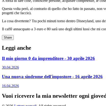
A forza di fare cose, conoscere persone, acquisire competenze, le cos
Questa volta però, al contrario di quello che ho fatto in passato, non 
progetti che faccio).
La cosa divertente? Tra pochi minuti torno dentro Disneyland, uno dei
Il caffè annacquato a 3 euro e 80 sarà uno degli ultimi lussi che mi c
Share
Leggi anche
Il mio giorno 0 da imprenditore
-
30 aprile 2026
30.04.2026
Una nuova sindrome dell'impostore
-
16 aprile 2026
16.04.2026
Vuoi ricevere la mia newsletter ogni giove
© 2026
Lettere nomadi
. All rights reserved.