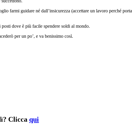
e succedono.
voglio farmi guidare né dall’insicurezza (accettare un lavoro perché port
 posti dove è più facile spendere soldi al mondo.
oncederò per un po’, e va benissimo così.
dì?
Clicca
qui